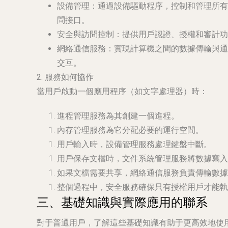
設備管理
：通過設備驅動程序，控制和管理所有
問接口。
安全與訪問控制
：提供用戶認證、授權和審計功
網絡通信服務
：實現計算機之間的數據傳輸與通
交互。
2. 服務如何協作
當用戶啟動一個應用程序（如文字處理器）時：
進程管理
服務為其創建一個進程。
內存管理
服務為它分配必要的運行空間。
用戶輸入時，
設備管理
服務處理鍵盤中斷。
用戶保存文檔時，
文件系統管理
服務將數據寫入
如果文檔需要共享，
網絡通信服務
負責傳輸數據
整個過程中，
安全服務
確保只有授權用戶才能執
三、基礎知識與實際應用的聯系
對于普通用戶，了解這些基礎知識有助于更高效地使