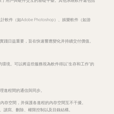
，它提供了用戶與硬件交互的基礎平臺。其他系統軟件還包括
軟件（如Adobe Photoshop）、娛樂軟件（如游
與實踐日益重要，旨在快速響應變化并持續交付價值。
環境。可以將這些服務視為軟件得以“生存和工作”的
處理進程間的通信與同步。
用內存空間，并保護各進程的內存空間互不干擾。
建、讀寫、刪除、權限控制以及目錄結構。