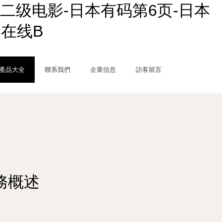
二级电影-日本有码第6页-日本
本在线B
產品大全
聯系我們
企業信息
訪客留言
務概述