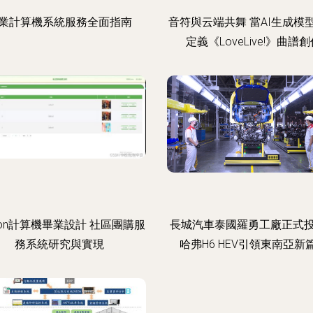
業計算機系統服務全面指南
音符與云端共舞 當AI生成模
定義《LoveLive!》曲譜
thon計算機畢業設計 社區團購服
長城汽車泰國羅勇工廠正式
務系統研究與實現
哈弗H6 HEV引領東南亞新