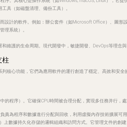
。其核心是操作系統（如Windows, macOS, Linux）
用工具（如磁盤清理、備份工具）。
的軟件。例如：辦公套件（如Microsoft Office）、圖形設計
管理系統）。
和維護的生命周期。現代開發中，敏捷開發、DevOps等理念
支柱
系列核心功能，它們為應用軟件的運行創造了穩定、高效和安全的
中的程序）。它確保CPU時間被合理分配，實現多任務并行，
它負責為程序和數據進行分配與回收，利用虛擬內存技術擴展可
D）上數據持久化存儲的邏輯組織和訪問方式。它管理文件的創