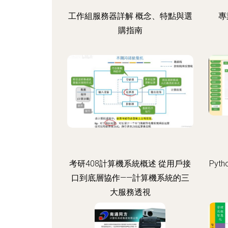
工作組服務器詳解 概念、特點與選
專
購指南
考研408計算機系統概述 從用戶接
Py
口到底層協作——計算機系統的三
大服務透視