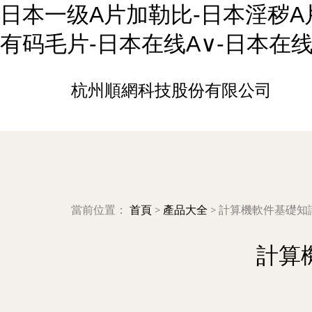
日本一级A片加勒比-日本淫秽A
有码毛片-日本在线A∨-日本在
杭州順網科技股份有限公司
當前位置：
首頁
>
產品大全
>
計算機軟件基礎知
計算